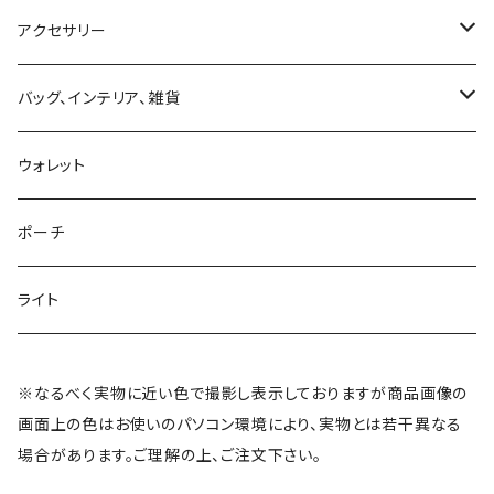
スカート
アクセサリー
パンツ
ピアス
バッグ、インテリア、雑貨
ワンピース
ネックレス
バッグ
ウォレット
がま口
サロペット
ブレスレット
がま口
ポーチ
ハーフパンツ
アンクレット
キーホルダー
ライト
トップス
シュシュ
ウォレット
※なるべく実物に近い色で撮影し表示しておりますが商品画像の
画面上の色はお使いのパソコン環境により、実物とは若干異なる
シューズ
ヘアバンド
アフリカ雑貨
場合があります。ご理解の上、ご注文下さい。