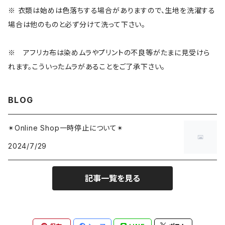
ベレー帽
プラスチック雑貨
※ 衣類は始めは色落ちする場合がありますので、生地を洗濯する
場合は他のものと必ず分けて洗って下さい。
インテリア雑貨
※ アフリカ布は染めムラやプリントの不良等がたまに見受けら
れます。こういったムラがあることをご了承下さい。
BLOG
✴︎Online Shop一時停止について✴︎
2024/7/29
記事一覧を見る