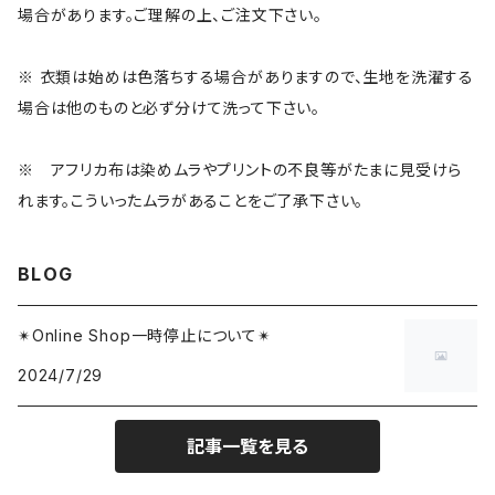
場合があります。ご理解の上、ご注文下さい。
ベレー帽
プラスチック雑貨
※ 衣類は始めは色落ちする場合がありますので、生地を洗濯する
場合は他のものと必ず分けて洗って下さい。
インテリア雑貨
※ アフリカ布は染めムラやプリントの不良等がたまに見受けら
れます。こういったムラがあることをご了承下さい。
BLOG
✴︎Online Shop一時停止について✴︎
2024/7/29
記事一覧を見る