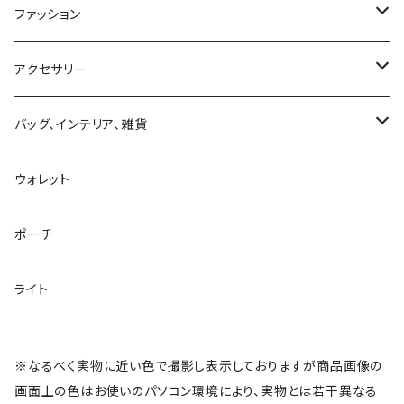
ファッション
スカート
アクセサリー
パンツ
ピアス
バッグ、インテリア、雑貨
ワンピース
ネックレス
バッグ
ウォレット
がま口
サロペット
ブレスレット
がま口
ポーチ
ハーフパンツ
アンクレット
キーホルダー
ライト
トップス
シュシュ
ウォレット
※なるべく実物に近い色で撮影し表示しておりますが商品画像の
画面上の色はお使いのパソコン環境により、実物とは若干異なる
シューズ
ヘアバンド
アフリカ雑貨