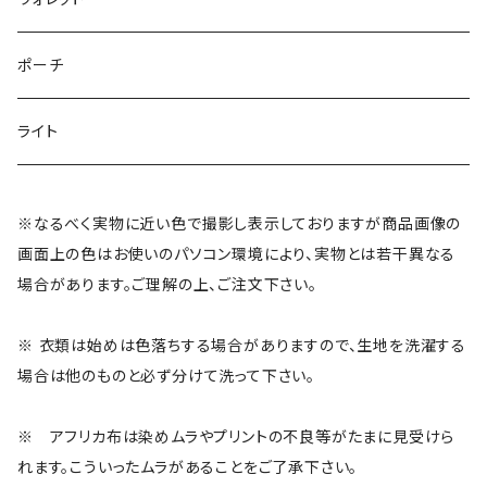
がま口
サロペット
ブレスレット
がま口
ポーチ
ハーフパンツ
アンクレット
キーホルダー
ライト
トップス
シュシュ
ウォレット
※なるべく実物に近い色で撮影し表示しておりますが商品画像の
画面上の色はお使いのパソコン環境により、実物とは若干異なる
シューズ
ヘアバンド
アフリカ雑貨
場合があります。ご理解の上、ご注文下さい。
ベレー帽
プラスチック雑貨
※ 衣類は始めは色落ちする場合がありますので、生地を洗濯する
場合は他のものと必ず分けて洗って下さい。
インテリア雑貨
※ アフリカ布は染めムラやプリントの不良等がたまに見受けら
れます。こういったムラがあることをご了承下さい。